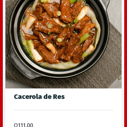
Table Reservation
Error:
Contact form not found.
Cacerola de Res
Q
111.00