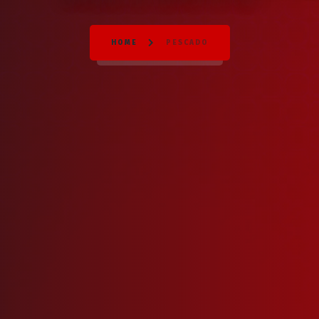
HOME
PESCADO
Table Reservation
Error:
Contact form not found.