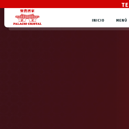
TE
INICIO
MENÚ